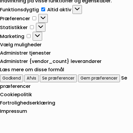
indvirkning på visse funktioner og egenskaber.
Funktionsdygtig
Funktionsdygtig
Altid aktiv
Præferencer
Præferencer
Statistikker
Statistikker
Marketing
Marketing
Vælg muligheder
Administrer tjenester
Administrer {vendor_count} leverandører
Læs mere om disse formål
Se
Godkend
Afvis
Se præferencer
Gem præferencer
præferencer
Cookiepolitik
Fortrolighedserklæring
Impressum