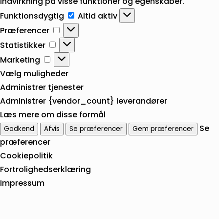
indvirkning på visse funktioner og egenskaber.
Funktionsdygtig
Funktionsdygtig
Altid aktiv
Præferencer
Præferencer
Statistikker
Statistikker
Marketing
Marketing
Vælg muligheder
Administrer tjenester
Administrer {vendor_count} leverandører
Læs mere om disse formål
Se
Godkend
Afvis
Se præferencer
Gem præferencer
præferencer
Cookiepolitik
Fortrolighedserklæring
Impressum