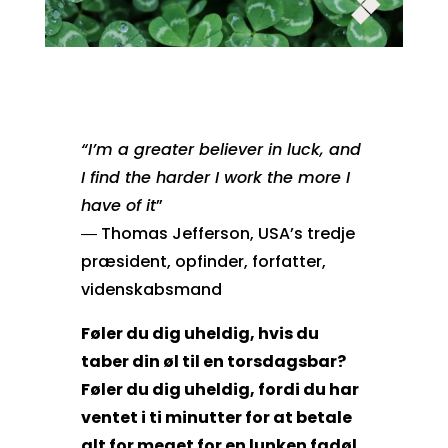
“I’m a greater believer in luck, and
I find the harder I work the more I
have of it
”
―
Thomas Jefferson, USA’s tredje
præsident, opfinder, forfatter,
videnskabsmand
Føler du dig uheldig, hvis du
taber din øl til en torsdagsbar?
Føler du dig uheldig, fordi du har
ventet i ti minutter for at betale
alt for meget for en lunken fadøl,